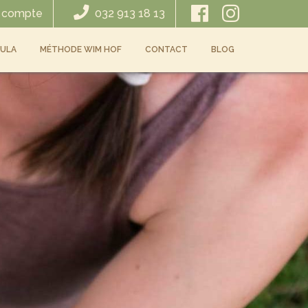
 compte
032 913 18 13
ULA
MÉTHODE WIM HOF
CONTACT
BLOG