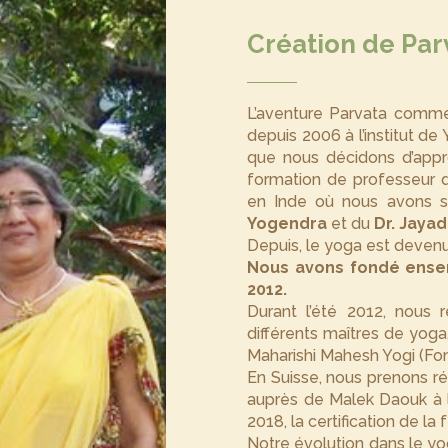
Création de Par
L’aventure Parvata commen
depuis 2006 à l’institut d
que nous décidons d’appr
formation de professeur d
en Inde où nous avons su
Yogendra
et du
Dr. Jaya
Depuis, le yoga est devenu 
Nous avons fondé ensem
2012.
Durant l’été 2012, nous 
différents maîtres de yoga
Maharishi Mahesh Yogi (Fon
En Suisse, nous prenons r
auprès de Malek Daouk à l
2018, la certification de la
Notre évolution dans le yo