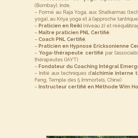
(Bombay), Inde.
– Formé au Raja Yoga, aux Shatkarmas (tec
yoga), au Kriya yoga et à l’approche tantriqu
–
Praticien en Reiki
(niveau 2) et rééquilibr
–
Maître praticien PNL Certifié
.
–
Coach PNL Certifié
.
–
Praticien en Hypnose Ericksonienne Cer
–
Yoga-thérapeute certifié
par l’associat
thérapeutes (IAYT)
–
Fondateur du Coaching Intégral Emer
– Initié aux techniques d’
alchimie interne 
Feng, Temple des 5 Immortels, Chine)
–
Instructeur certifié en Méthode Wim Ho