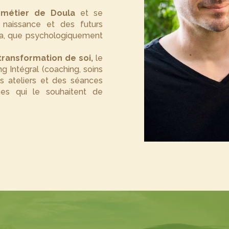
 métier de Doula
et se
 naissance et des futurs
ga, que psychologiquement
transformation de soi,
le
 Intégral (coaching, soins
es ateliers et des séances
nes qui le souhaitent de