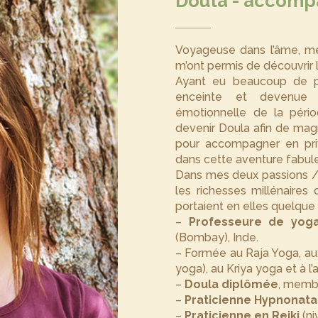
Doula - accomp
Voyageuse dans l’âme, me
m’ont permis de découvrir 
Ayant eu beaucoup de pla
enceinte et devenue c
émotionnelle de la pério
devenir Doula afin de mag
pour accompagner en pri
dans cette aventure fabule
Dans mes deux passions / p
les richesses millénaires 
portaient en elles quelqu
–
Professeure de yog
(Bombay), Inde.
– Formée au Raja Yoga, au
yoga), au Kriya yoga et à l
–
Doula diplômée
, membr
–
Praticienne Hypnonat
–
Praticienne en Reiki
(ni