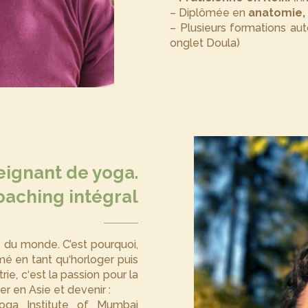
– Diplômée en
anatomie, 
– Plusieurs formations aut
onglet Doula)
seignant de yoga.
oaching intégral
 du monde. C’est pourquoi,
mé en tant qu‘horloger puis
rie, c‘est la passion pour la
r en Asie et devenir :
ga Institute of Mumbai