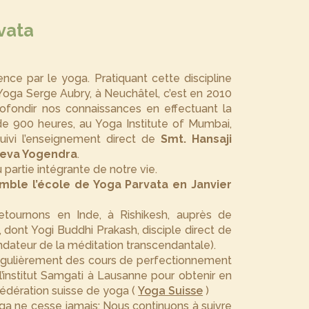
vata
ce par le yoga. Pratiquant cette discipline
e Yoga Serge Aubry, à Neuchâtel, c’est en 2010
ofondir nos connaissances en effectuant la
e 900 heures, au Yoga Institute of Mumbai,
ivi l’enseignement direct de
Smt. Hansaji
deva Yogendra
.
partie intégrante de notre vie.
ble l’école de Yoga Parvata en Janvier
retournons en Inde, à Rishikesh, auprès de
, dont Yogi Buddhi Prakash, disciple direct de
dateur de la méditation transcendantale).
égulièrement des cours de perfectionnement
’institut Samgati à Lausanne pour obtenir en
 fédération suisse de yoga (
Yoga Suisse
)
ga ne cesse jamais: Nous continuons à suivre