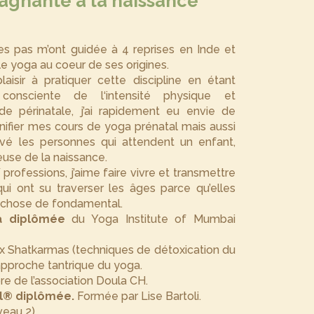
agnante à la naissance
s pas m’ont guidée à 4 reprises en Inde et
le yoga au coeur de ses origines.
isir à pratiquer cette discipline en étant
onsciente de l‘intensité physique et
de périnatale, j’ai rapidement eu envie de
nifier mes cours de yoga prénatal mais aussi
vé les personnes qui attendent un enfant,
use de la naissance.
rofessions, j’aime faire vivre et transmettre
qui ont su traverser les âges parce qu’elles
e chose de fondamental.
a diplômée
du Yoga Institute of Mumbai
x Shatkarmas (techniques de détoxication du
’approche tantrique du yoga.
e de l’association Doula CH.
al® diplômée.
Formée par Lise Bartoli.
veau 2).