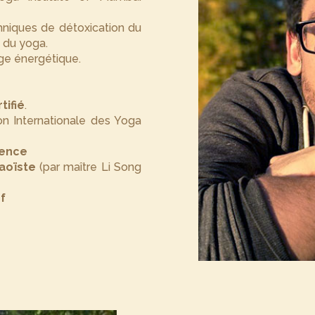
hniques de détoxication du
e du yoga.
age énergétique.
tifié
.
ion Internationale des Yoga
gence
taoïste
(par maître Li Song
f